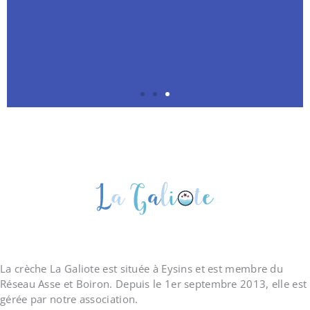
la
la
la
la
la
la
la
la
la
galio
galio
galio
galio
galio
galio
galio
galio
galio
te
te
te
te
te
te
te
te
te
La crèche La Galiote est située à Eysins et est membre du
Réseau Asse et Boiron. Depuis le 1er septembre 2013, elle est
gérée par notre association.