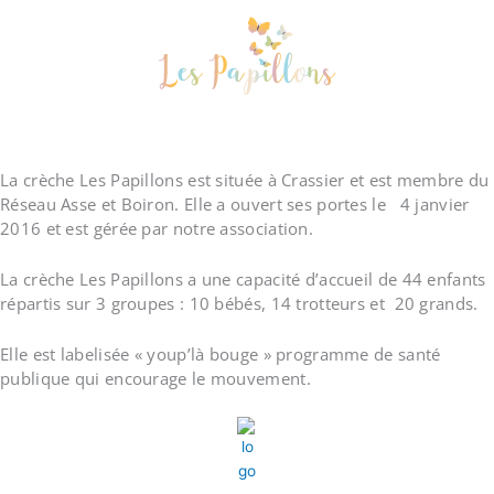
papillons
papillons
papillons
papillons
papillons
papillons
papillons
papillons
papillons
papillons
papillons
papillons
papillons
papillons
papillons
La crèche Les Papillons est située à Crassier et est membre du
Réseau Asse et Boiron. Elle a ouvert ses portes le 4 janvier
2016 et est gérée par notre association.
La crèche Les Papillons a une capacité d’accueil de 44 enfants
répartis sur 3 groupes : 10 bébés, 14 trotteurs et 20 grands.
Elle est labelisée « youp’là bouge » programme de santé
publique qui encourage le mouvement.